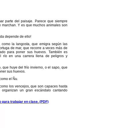
ar parte del paisaje. Parece que siempre
 se marchan. Y es que muchos animales son
ida depende de ello!
s, como la langosta, que emigra según las
 tortuga de mar, que recorre a veces más de
iado para poner sus huevos. También es
l río en una carrera llena de peligros y
, que huye del frío invierno, o el sapo, que
oner sus huevos.
como el Ñu.
 como los vencejos, que son capaces hasta
ue organizan un gran escándalo cantando
o para trabajar en clase. (PDF)