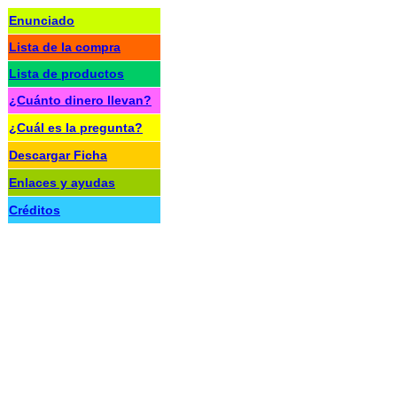
Enunciado
Lista de la compra
Lista de productos
¿Cuánto dinero llevan?
¿Cuál es la pregunta?
Descargar Ficha
Enlaces y ayudas
Créditos