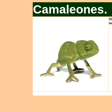
Camaleones.
V
r