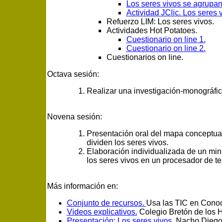
Los seres vivos se agrupan 
Actividad JClic. Los seres v
Refuerzo LIM: Los seres vivos.
Actividades Hot Potatoes.
Cuestionario on line 1.
Cuestionario on line 2.
Cuestionarios on line.
Octava sesión:
Realizar una investigación-monográfi
Novena sesión:
Presentación oral del mapa conceptual 
dividen los seres vivos.
Elaboración individualizada de un min
los seres vivos en un procesador de te
Más información en:
Conjunto de recursos.
Usa las TIC en Conoc
Videos explicativos.
Colegio Bretón de los H
Presentación: Los seres vivos.
Nacho Diego