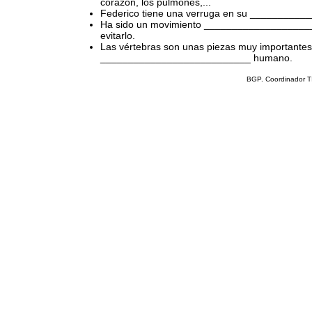
corazón, los pulmones,...
Federico tiene una verruga en su ___________
Ha sido un movimiento ____________________
evitarlo.
Las vértebras son unas piezas muy importantes
___________________________ humano.
BGP. Coordinador T