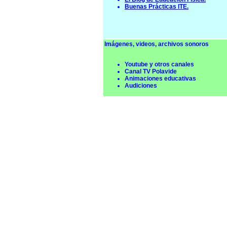
Buenas Prácticas ITE.
Imágenes, videos, archivos sonoros
Youtube y otros canales
Canal TV Polavide
Animaciones educativas
Audiciones