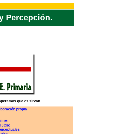
y Percepción.
Esperamos que os sirvan.
boración propia
d LIM
 JClic
onceptuales
arios