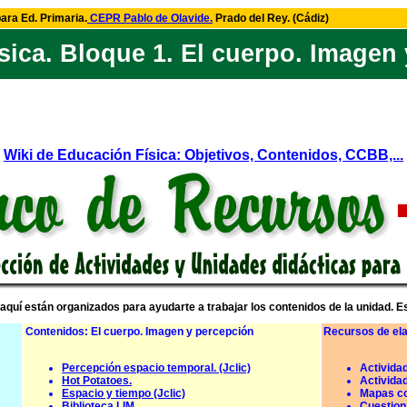
para Ed. Primaria.
CEPR Pablo de Olavide.
Prado del Rey. (Cádiz)
sica. Bloque 1. El cuerpo. Imagen 
Wiki de Educación Física: Objetivos, Contenidos, CCBB,...
aquí están organizados para ayudarte a trabajar los contenidos de la unidad. 
Contenidos: El cuerpo. Imagen y percepción
Recursos de ela
Percepción espacio temporal. (Jclic)
Activida
Hot Potatoes.
Actividad
Espacio y tiempo (Jclic)
Mapas c
Biblioteca LIM
Cuestion