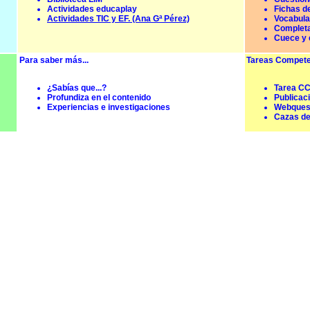
Actividades educaplay
Fichas de
Actividades TIC y EF. (Ana Gª Pérez)
Vocabular
Completa
Cuece y 
Para saber más...
Tareas Compete
¿Sabías que...?
Tarea C
Profundiza en el contenido
Publicaci
Experiencias e investigaciones
Webques
Cazas de