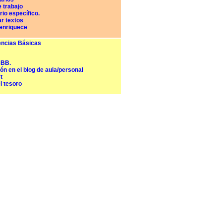
 trabajo
io específico.
r textos
enriquece
ncias Básicas
CBB.
ón en el blog de aula/personal
t
l tesoro