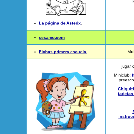
La página de Asterix
.
sesamo.com
Fichas primera escuela.
Mul
jugar c
Miniclub:
h
preescol
Chiquit
tarjetas
instruc