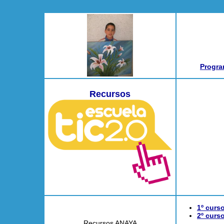
Progra
Recursos
1º curs
2º curs
Recursos ANAYA