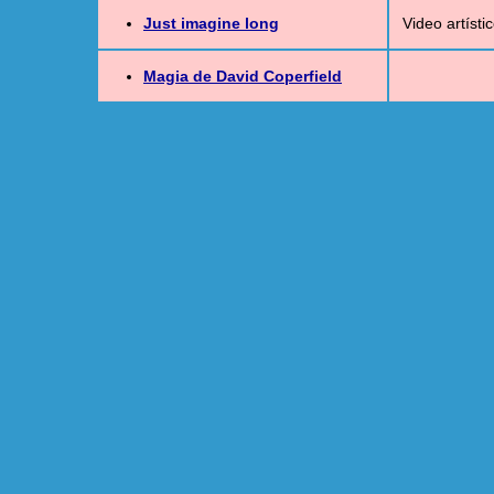
Just imagine long
Video artíst
Magia de David Coperfield