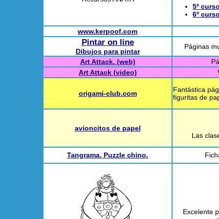
5º curs
6º curs
www.kerpoof.com
Pintar on line
Páginas muy
Dibujos para pintar
Art Attack. (web)
Pá
Art Attack (video)
Fantástica pág
origami-club.com
figuritas de p
avioncitos de papel
Las clas
Tangrama. Puzzle chino.
Fich
Excelente p