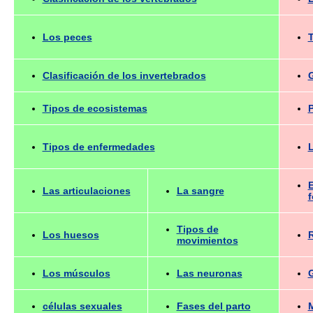
Los peces
T
Clasificación de los invertebrados
G
Tipos de ecosistemas
Tipos de enfermedades
L
E
Las articulaciones
La sangre
f
Tipos de
Los huesos
R
movimientos
Los músculos
Las neuronas
G
células sexuales
Fases del parto
M