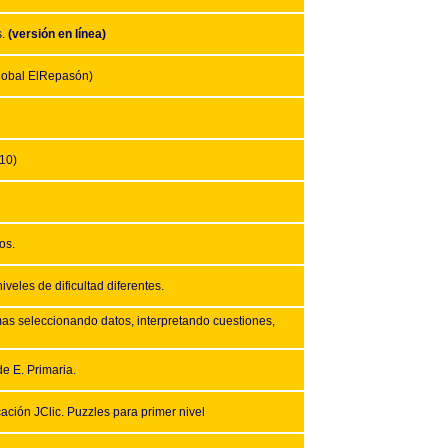
s.
(versión en línea)
global ElRepasón)
-10)
os.
veles de dificultad diferentes.
as seleccionando datos, interpretando cuestiones,
e E. Primaria.
ción JClic. Puzzles para primer nivel