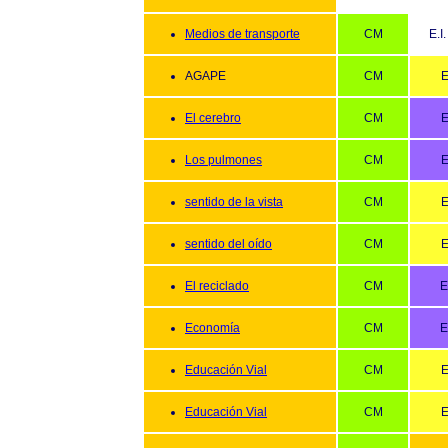
Medios de transporte
CM
E.I
AGAPE
CM
E
El cerebro
CM
E
Los pulmones
CM
E
sentido de la vista
CM
E
sentido del oído
CM
E
El reciclado
CM
E
Economía
CM
E
Educación Vial
CM
E
Educación Vial
CM
E