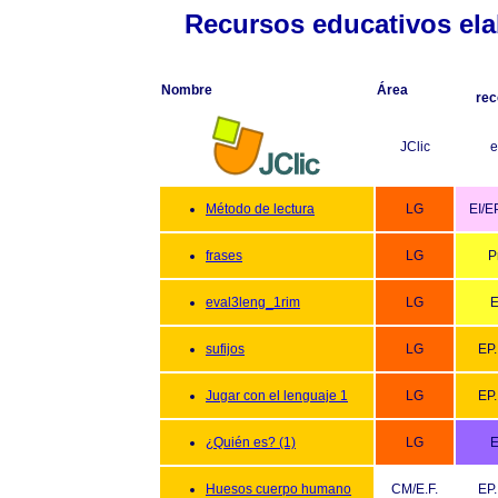
Recursos educativos ela
Nombre
Área
re
JClic
e
Método de lectura
LG
EI/E
frases
LG
P
eval3leng_1rim
LG
E
sufijos
LG
EP.
Jugar con el lenguaje 1
LG
EP.
¿Quién es? (1)
LG
E
Huesos cuerpo humano
CM/E.F.
EP.