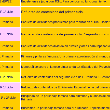
EI/EP/EE
Entretenerse y jugar con JClic. Para conocer su funcionamiento.
Refuerzo de contenidos del primer ciclo.
P. 1º ciclo
. Primaria
Paquete de actividades propuestas para realizar en el Día Escolar 
Refuerzo de contenidos de primer ciclo. Segundo curso de
P. 1º ciclo
. Primaria
Paquete de actividades dividida en niveles y áreas para repasar lo
. Primaria
Pintores y pinturas famosas. Una primera aproximación al mundo d
. Primaria
Monográfico sobre el famoso pintor andaluz. (Extraido del Proyec
P. 2º ciclo
Refuerzo de contenidos del segundo ciclo de E. Primaria. Cuestion
P. 1º ciclo
Refuerzo de contenidos de E. Primaria. Especialmente del primer c
Búsqueda de un personaje famoso para alumnos y alumnas de prime
 1º y 2º ciclo
Primaria.
. Primaria
Buscamos un personaje famoso para el alumnado. Especialmente 