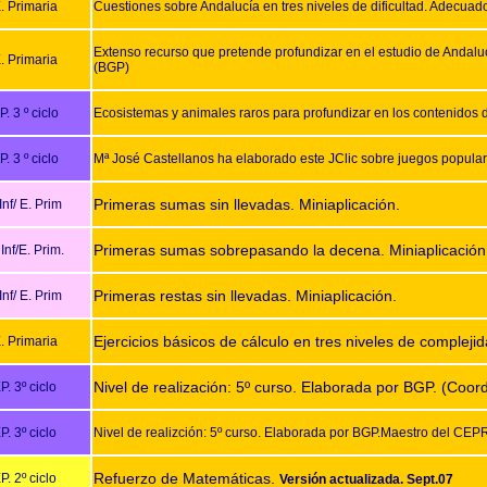
. Primaria
Cuestiones sobre Andalucía en tres niveles de dificultad. Adecuado
Extenso recurso que pretende profundizar en el estudio de Andalucí
. Primaria
(BGP)
P. 3 º ciclo
Ecosistemas y animales raros para profundizar en los contenidos 
P. 3 º ciclo
Mª José Castellanos ha elaborado este JClic sobre juegos popula
Primeras sumas sin llevadas. Miniaplicación.
Inf/ E. Prim
Primeras sumas sobrepasando la decena. Miniaplicación
 Inf/E. Prim.
Primeras restas sin llevadas. Miniaplicación.
Inf/ E. Prim
Ejercicios básicos de cálculo en tres niveles de complej
. Primaria
Nivel de realización: 5º curso. Elaborada por BGP. (Coor
P. 3º ciclo
P. 3º ciclo
Nivel de realizción: 5º curso. Elaborada por BGP.Maestro del CEP
Refuerzo de Matemáticas.
P. 2º ciclo
Versión actualizada. Sept.07