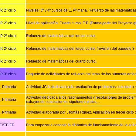
P. 2º ciclo
Niveles: 3º y 4º cursos de E. Primaria. Refuerzo de las matemática
P. 2º ciclo
Nivel de aplicación. Cuarto curso. E.P. (Forma parte del Proyecto 
P. 2º ciclo
Refuerzo de matemáticas del tercer curso.
P. 2º ciclo
Refuerzo de matemáticas del tercer curso. (revisión del paquete 3
P. 2º ciclo
Refuerzo de matemáticas del cuarto curso.
P. 3º ciclo
Paquete de actividades de refuerzo del tema de los números enter
. Primaria
Actividad JClic dedicada a la resolución de problemas con cuatro ni
Actividad dedicada a los razonamientos y resoluciones de problem
. Primaria
extrayendo conclusiones, siguiendo pistas,...
. Primaria
Actividad elaborada por JTomás Rguez. Aplicación en tercer ciclo d
EI/EE/EP
Para empezar a conocer la dinámica de funcionamiento de la aplica