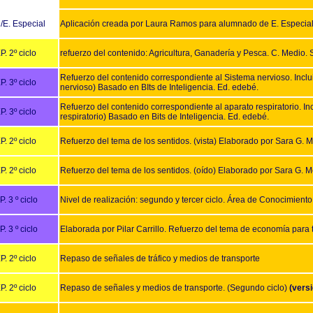
. /E. Especial
Aplicación creada por Laura Ramos para alumnado de E. Especial 
P. 2º ciclo
refuerzo del contenido: Agricultura, Ganadería y Pesca. C. Medio. 
Refuerzo del contenido correspondiente al Sistema nervioso. Inc
P. 3º ciclo
nervioso) Basado en BIts de Inteligencia. Ed. edebé.
Refuerzo del contenido correspondiente al aparato respiratorio. 
P. 3º ciclo
respiratorio) Basado en Bits de Inteligencia. Ed. edebé.
P. 2º ciclo
Refuerzo del tema de los sentidos. (vista) Elaborado por Sara G. 
P. 2º ciclo
Refuerzo del tema de los sentidos. (oído) Elaborado por Sara G. 
P. 3 º ciclo
Nivel de realización: segundo y tercer ciclo. Área de Conocimient
P. 3 º ciclo
Elaborada por Pilar Carrillo. Refuerzo del tema de economía para t
P. 2º ciclo
Repaso de señales de tráfico y medios de transporte
P. 2º ciclo
Repaso de señales y medios de transporte. (Segundo ciclo)
(versi