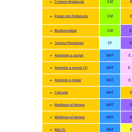
Conoce Andalucía
CM
E
Paseo por Andalucía
CM
E
Biodiversidad
CM
E
Juegos Populares
EF
E
Aprender a sumar
MAT
E.
Aprendo a sumar (2)
MAT
E.
Aprendo a restar
MAT
E.
Calcular
MAT
E
Medimos el tiempo
MAT
E
Medimos el tiempo
MAT
E
Mat-2c
MAT
E