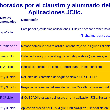
borados por el claustro y alumnado de
Aplicaciones JClic.
Niveles
Descripción
comendados
Para poder ejecutar las aplicaciones JClic es necesario tener inst
tapa/ciclo
Pincha aquí para desc
P Primer ciclo
Método completo para reforzar el aprendizaje de los grupos silábi
rimer ciclo
Ordenar frases y buscar el significado de palabras (contrarias, sinó
P. 2º ciclo
Repaso contenidos de lengua. Tercer curso. Primer trimestre.
 2º y 3º ciclo
Refuerzo del contenido de segundo ciclo "LOS SUFIJOS"
 2º y 3º ciclo
Proyecto de refuerzo del área de Lengua Castellana para segundo y
P. 3º ciclo
¡NOVEDAD! Una caza del tesoro en una aplicación JClic. Buscamos
 2º y 3º ciclo
Aplicación creada por Luis Miguel Ortiz Vázquez. Especialista en E.