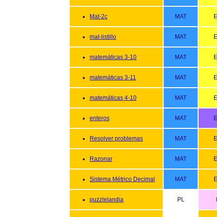
Mat-2c
MAT
E
mat-listillo
MAT
E
matemáticas 3-10
MAT
E
matemáticas 3-11
MAT
E
matemáticas 4-10
MAT
E
enteros
MAT
E
Resolver problemas
MAT
E
Razonar
MAT
E
Sistema Métrico Decimal
MAT
E
puzzlelandia
PL