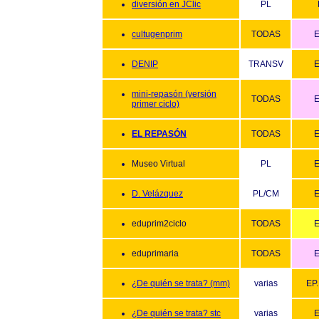
diversión en JClic
PL
cultugenprim
TODAS
E
DENIP
TRANSV
E
mini-repasón (versión
TODAS
E
primer ciclo)
EL REPASÓN
TODAS
E
Museo Virtual
PL
E
D. Velázquez
PL/CM
E
eduprim2ciclo
TODAS
E
eduprimaria
TODAS
E
¿De quién se trata? (mm)
varias
EP.
¿De quién se trata? stc
varias
E