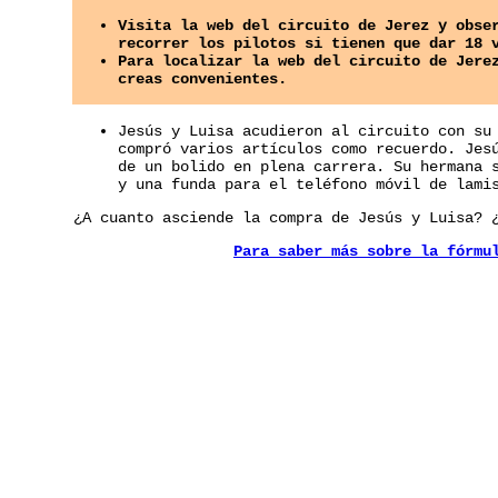
Visita la web del circuito de Jerez y obse
recorrer los pilotos si tienen que dar 18 
Para localizar la web del circuito de Jere
creas convenientes.
Jesús y Luisa acudieron al circuito con su
compró varios artículos como recuerdo. Jes
de un bolido en plena carrera. Su hermana 
y una funda para el teléfono móvil de lami
¿A cuanto asciende la compra de Jesús y Luisa? 
Para saber más sobre la fórmu