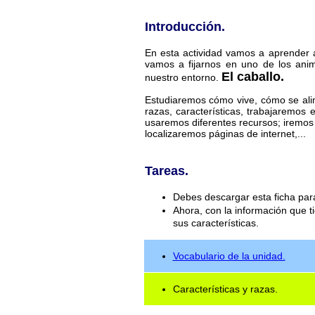
Introducción.
En esta actividad vamos a aprender 
vamos a fijarnos en uno de los an
El caballo.
nuestro entorno.
Estudiaremos cómo vive, cómo se alim
razas, características, trabajaremos 
usaremos diferentes recursos; iremos 
localizaremos páginas de internet,...
Tareas.
Debes descargar esta ficha para
Ahora, con la información que t
sus características.
Vocabulario de la unidad.
Características y razas.