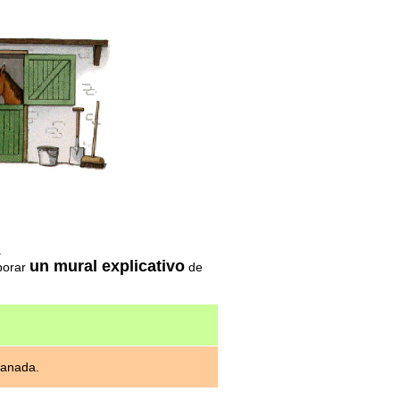
.
un mural explicativo
borar
de
manada.