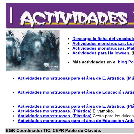
Descarga la ficha del vocabula
Actividades monstruosas. Lo
Actividades monstruosas. Mab
Actividades para Halloween.
(
Más actividades en el
blog Po
Actividades monstruosas para el área de E. Artística. (Mú
Actividades monstruosas para el área de Educación Artís
Actividades monstruosas para el área de E. Artística. (Plá
Actividades monstruosas. (Plástica)
El vampiro.
Actividades monstruosas. (Plástica)
Cesta para los dulces
Actividades monstruosas para el área de Educación Artíst
BGP. Coordinador TIC. CEPR Pablo de Olavide.