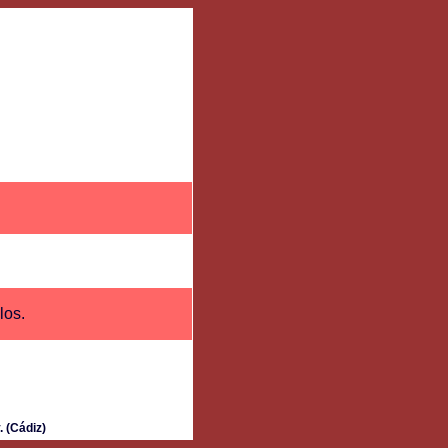
los.
 (Cádiz)