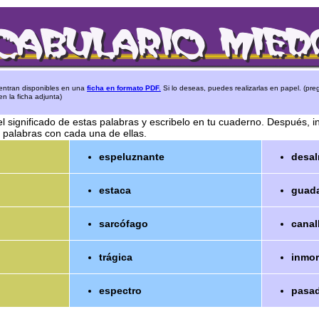
entran disponibles en una
ficha en formato PDF.
Si lo deseas, puedes realizarlas en papel. (preg
n la ficha adjunta)
l significado de estas palabras y escribelo en tu cuaderno. Después, i
 palabras con cada una de ellas.
espeluznante
desa
estaca
guad
sarcófago
canal
trágica
inmor
espectro
pasad