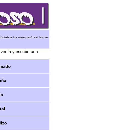
úntale a tus maestras/os si las vas
nventa y escribe una
lmado
aña
la
tal
izo