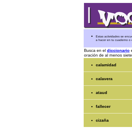
Estas actividades se encu
a hacer en tu cuaderno o e
Busca en el
diccionario
e
oración de al menos siete
calamidad
calavera
ataud
fallecer
cizaña