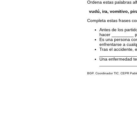
Ordena estas palabras al
vudú, ira, vomitivo, p
Completa estas frases co
Antes de los partid
hacer _________ pa
Es una persona co
enfrentarse a cualq
Tras el accidente,
________________
Una enfermedad te
_______________
BGP. Coordinador TIC. CEPR Pablo