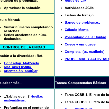
olución de problemas:
Refuerzo LIM
Aproximar la solución.
Actividades JClic
Fichas de trabajo.
culo Mental:
Banco de problemas.
Sumar números completando
Cálculo Mental
centenas
Series crecientes de núm.
Vocabulario de la Unidad
decimales.
Cuece y enriquece
CONTROL DE LA UNIDAD
Completa. (tx. mutilado)
nción a la diversidad: Ref.
PROBLEMAS Y ACITIVDAD
Cont adap. Mat2ciclo
Mat. nivel listillo.
orientación_andújar
a saber más...
Tareas: Competencias Básicas
Tarea CCBB 1. El reto de 
¿Sabías que...?
Huellas
matemáticas.
Tarea CCBB 2. El reto de 
Profundiza en el contenido