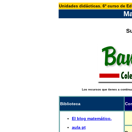
Unidades didácticas. 6º curso de Ed.
Ma
Su
Los recursos que tienes a continu
Biblioteca
Con
El blog matemático.
aula pt