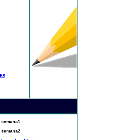
ES
la semana1
la semana2