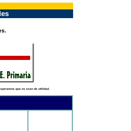
les
es.
Esperamos que os sean de utilidad.