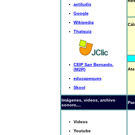
Res
actiludis
Google
Wikipedia
Cál
Thatquiz
CEIP San Bernardo.
Ate
(M2R)
educapeques
Skool
Imágenes, videos, archivo
Par
sonoro,...
Videos
Youtube