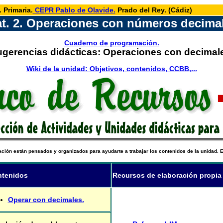
 Primaria.
CEPR Pablo de Olavide.
Prado del Rey. (Cádiz)
t. 2. Operaciones con números decima
Cuaderno de programación.
gerencias didácticas: Operaciones con decimal
Wiki de la unidad: Objetivos, contenidos, CCBB,...
ación están pensados y organizados para ayudarte a trabajar los contenidos de la unidad. 
tenidos
Recursos de elaboración propia
Operar con decimales.