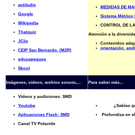
actiludis
MEDIDAS DE MA
Google
Sistema Métrico 
Wikipedia
CONTROL DE LA
Thatquiz
Atención a la diversid
JClic
Contenidos adap
orientación_and
CEIP San Bernardo. (M2R)
educapeques
Skool
Imágenes, videos, archivo sonoro,...
Para saber más...
Videos y audiciones. SMD
Youtube
¿Sabías qu
Aplicaciones Flash: SMD
Profundiza en e
Canal TV Polavide