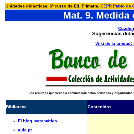
Unidades didácticas. 6º curso de Ed. Primaria.
CEPR Pablo de O
Mat. 9. Medida
Cuadern
Sugerencias didá
Wiki de la unidad:
Los recursos que tienes a continuación están pensados y organizados p
Biblioteca
Contenidos
El blog matemático.
aula pt