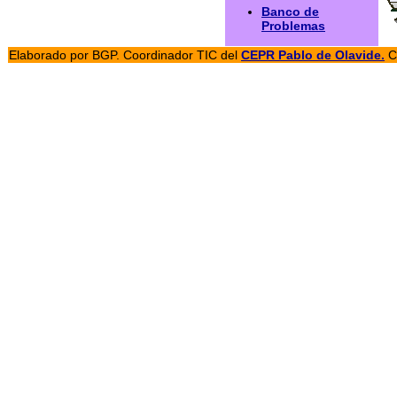
Banco de
Problemas
Elaborado por BGP. Coordinador TIC del
CEPR Pablo de Olavide.
C