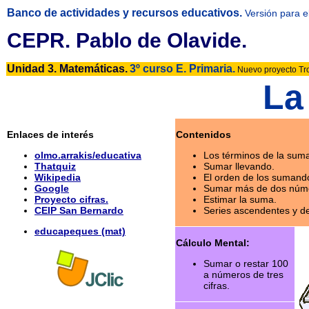
Banco de actividades y recursos educativos.
Versión para e
CEPR. Pablo de Olavide.
Unidad 3. Matemáticas.
3º curso E. Primaria.
Nuevo proyecto Tr
La
Enlaces de interés
Contenidos
olmo.arrakis/educativa
Los términos de la sum
Thatquiz
Sumar llevando.
Wikipedia
El orden de los sumand
Google
Sumar más de dos núm
Proyecto cifras.
Estimar la suma.
CEIP San Bernardo
Series ascendentes y d
educapeques (mat)
Cálculo Mental:
Sumar o restar 100
a números de tres
cifras.