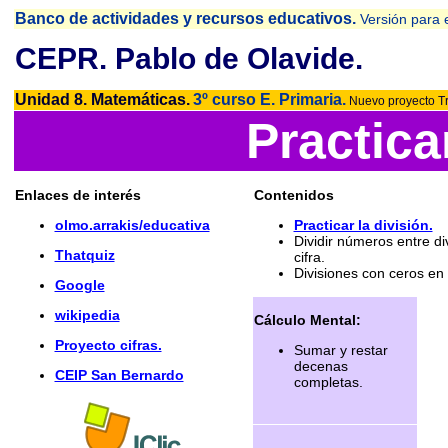
Banco de actividades y recursos educativos.
Versión para 
CEPR. Pablo de Olavide.
Unidad 8. Matemáticas.
3º curso E. Primaria.
Nuevo proyecto T
Practicar
Enlaces de interés
Contenidos
olmo.arrakis/educativa
Practicar la división.
Dividir números entre di
Thatquiz
cifra.
Divisiones con ceros en 
Google
wikipedia
Cálculo Mental:
Proyecto cifras.
Sumar y restar
decenas
CEIP San Bernardo
completas.