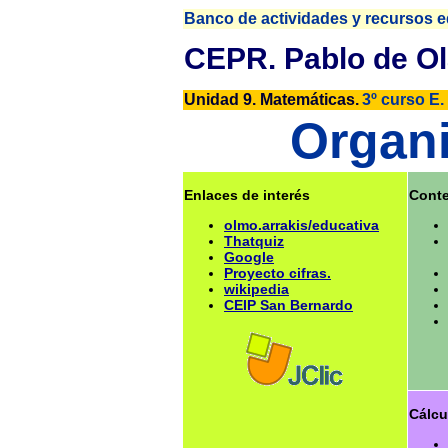
Banco de actividades y recursos e
CEPR. Pablo de Ol
Unidad 9. Matemáticas.
3º curso E.
Organi
Enlaces de interés
Cont
olmo.arrakis/educativa
Thatquiz
Google
Proyecto cifras.
wikipedia
CEIP San Bernardo
Cálcu