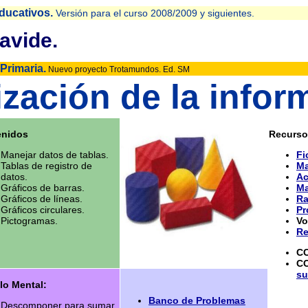
ducativos.
Versión para el curso 2008/2009 y siguientes.
avide.
 Primaria.
Nuevo proyecto Trotamundos. Ed. SM
zación de la infor
enidos
Recurso
Manejar datos de tablas.
Fi
Tablas de registro de
Ma
datos.
Ac
Gráficos de barras.
Ma
Gráficos de líneas.
Ra
Gráficos circulares.
Pr
Pictogramas.
Vo
Re
C
C
su
lo Mental:
Banco de Problemas
Descomponer para sumar