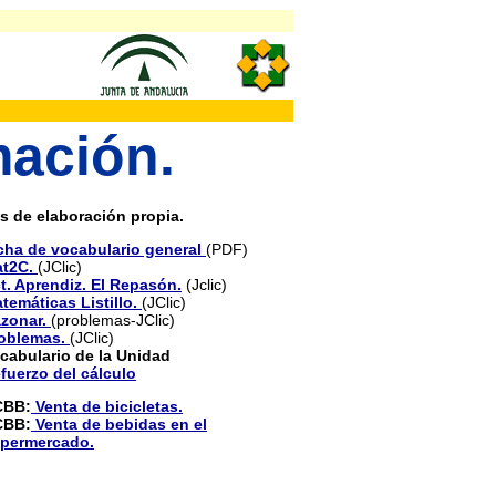
mación.
s de elaboración propia.
cha de vocabulario general
(PDF)
t2C.
(JClic)
t. Aprendiz. El Repasón.
(Jclic)
temáticas Listillo.
(JClic)
zonar.
(problemas-JClic)
oblemas.
(JClic)
cabulario de la Unidad
fuerzo del cálculo
CBB:
Venta de bicicletas.
CBB:
Venta de bebidas en el
permercado.