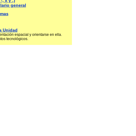
, x y :)
lario general
emas
la Unidad
ntación espacial y orientarse en ella.
tos tecnológicos.