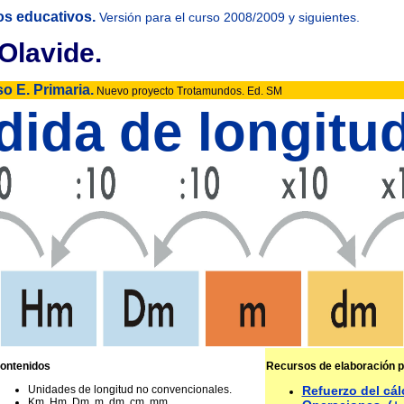
os educativos.
Versión para el curso 2008/2009 y siguientes.
Olavide.
so E. Primaria.
Nuevo proyecto Trotamundos. Ed. SM
ida de longitu
ontenidos
Recursos de elaboración p
Unidades de longitud no convencionales.
Refuerzo del cál
Km, Hm, Dm, m, dm, cm, mm.