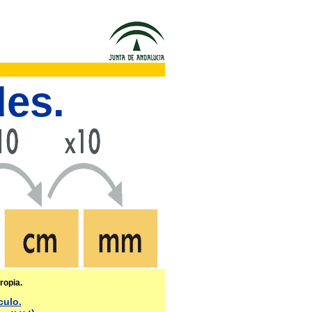
des.
ropia.
culo.