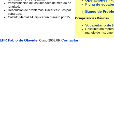
Operaciones. (+, -
transformación de las unidades de medida de
Ficha de vocabu
longitud.
Resolución de problemas: Hacer cálculos por
Banco de Probl
separado.
Cálculo Mental: Multiplicar un número por 25.
Competencias Básicas.
Vocabulario de 
Describir una represe
manejo de instrumen
EPR Pablo de Olavide.
Contactar
Curso 2008/09.