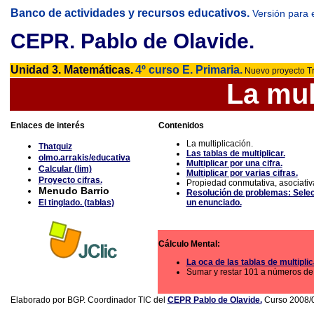
Banco de actividades y recursos educativos.
Versión para 
CEPR. Pablo de Olavide.
Unidad 3. Matemáticas.
4º curso E. Primaria.
Nuevo proyecto T
La mul
Enlaces de interés
Contenidos
La multiplicación.
Thatquiz
Las tablas de multiplicar.
olmo.arrakis/educativa
Multiplicar por una cifra.
Calcular (lim)
Multiplicar por varias cifras.
Proyecto cifras.
Propiedad conmutativa, asociativa 
Menudo Barrio
Resolución de problemas: Selec
El tinglado. (tablas)
un enunciado.
Cálculo Mental:
La oca de las tablas de multiplic
Sumar y restar 101 a números de t
Elaborado por BGP. Coordinador TIC del
CEPR Pablo de Olavide.
Curso 2008/