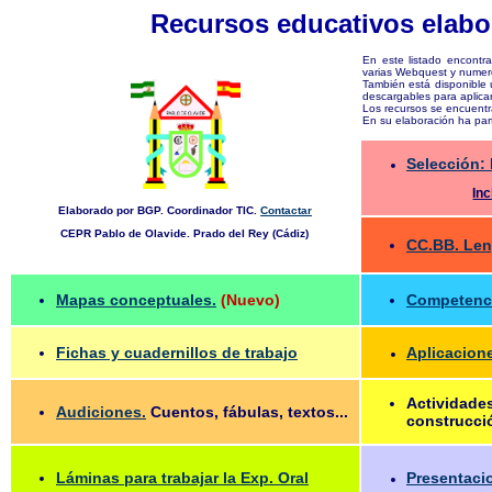
Recursos educativos elabo
En este listado encontra
varias Webquest y numero
También está disponible u
descargables para aplica
Los recursos se encuentra
En su elaboración ha par
Selección:
Inc
Elaborado por BGP. Coordinador TIC.
Contactar
CEPR Pablo de Olavide. Prado del Rey (Cádiz)
CC.BB. Len
Mapas conceptuales.
(Nuevo)
Competenci
Fichas y cuadernillos de trabajo
Aplicacione
Actividade
Audiciones.
Cuentos, fábulas, textos...
construcci
Láminas para trabajar la Exp. Oral
Presentaci