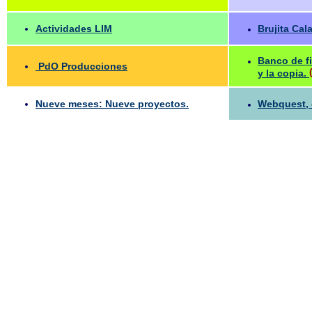
Actividades LIM
Brujita Ca
Banco de fi
PdO Producciones
y la copia.
Nueve meses: Nueve proyectos.
Webquest, 